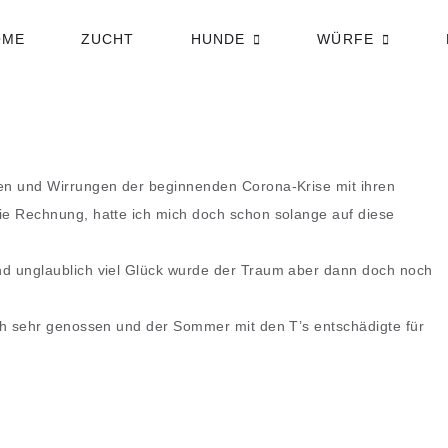
OME
ZUCHT
HUNDE
WÜRFE
Rüden
C1-Wurf
Hündinnen
B1-Wurf
Cantucc
In Memoriam
A1-Wurf
en und Wirrungen der beginnenden Corona-Krise mit ihren
Volcano
Zuchthü
e Rechnung, hatte ich mich doch schon solange auf diese
Wispacc
In Zuch
Abbigai
d unglaublich viel Glück wurde der Traum aber dann doch noch
Carolin
Dream O
ch sehr genossen und der Sommer mit den T’s entschädigte für
Fortune
Ice Ice