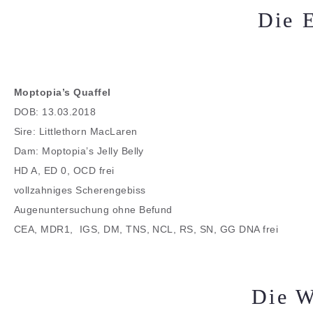
Die E
Moptopia’s Quaffel
DOB: 13.03.2018
Sire: Littlethorn MacLaren
Dam: Moptopia’s Jelly Belly
HD A, ED 0, OCD frei
vollzahniges Scherengebiss
Augenuntersuchung ohne Befund
CEA, MDR1, IGS, DM, TNS, NCL, RS, SN, GG DNA frei
Die W