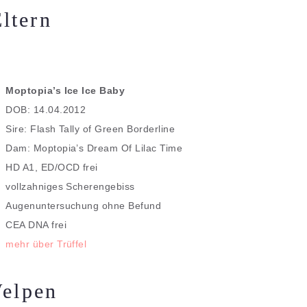
ltern
Moptopia’s Ice Ice Baby
DOB: 14.04.2012
Sire: Flash Tally of Green Borderline
Dam: Moptopia’s Dream Of Lilac Time
HD A1, ED/OCD frei
vollzahniges Scherengebiss
Augenuntersuchung ohne Befund
CEA DNA frei
mehr über Trüffel
elpen