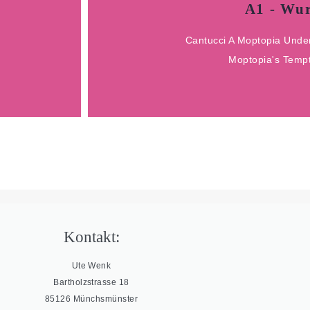
A1 - Wu
DOB 11.12.20
Cantucci A Moptopia Under
Tucci x Sund
Moptopia's Tempt
A1 - Wur
Kontakt:
Ute Wenk
Bartholzstrasse 18
85126 Münchsmünster