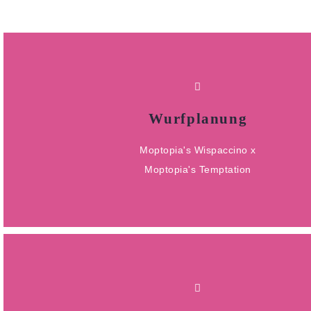
LOADING ...
Wurfplanung
geplant für Herbst 2026
Moptopia's Wispaccino x
Paccino x Sundae
Moptopia's Temptation
Wurfplanung
HIER KLICKEN