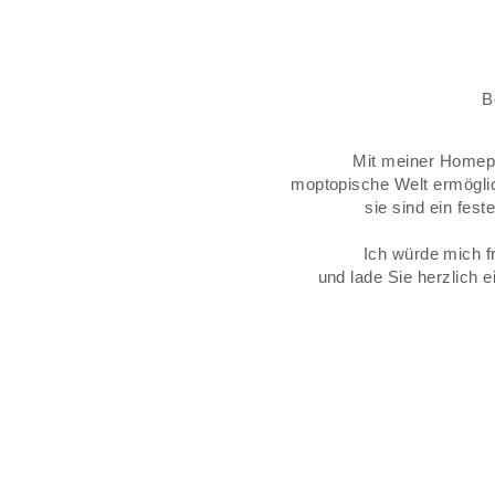
B
Mit meiner Homepa
moptopische Welt ermöglic
sie sind ein fes
Ich würde mich f
und lade Sie herzlich