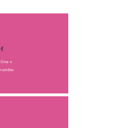
N
rf
25
 One x
le
Crumble
f
N