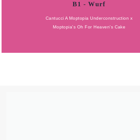
B1 - Wurf
DOB 08.02.2024
Cantucci A Moptopia Underconstruction x
Tucci x Wolke
Moptopia's Oh For Heaven's Cake
B1 - Wurf