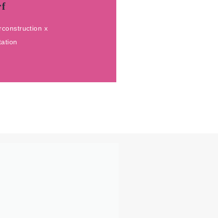
rf
23
construction x
ae
ation
f