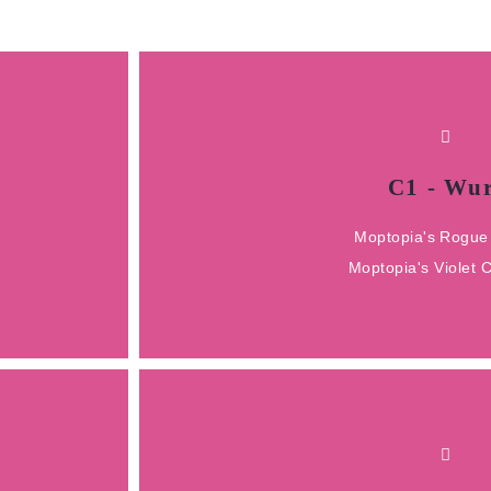
HIER KLICKE
C1 - Wu
DOB 27.09.20
Moptopia's Rogue
Solo x Crumb
Moptopia's Violet 
C1 - Wur
HIER KLICKE